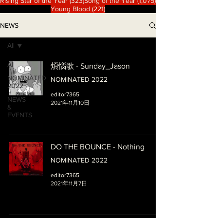
323 篇文章
1,075 篇文章
Rising Star of the Year
(323)
Song of the Year
(1,075)
221 篇文章
Young Blood
(221)
NEWS
All
All
煩惱歌 - Sunday_Jason
NOMINATED
NOMINATED 2022
2022
editor7365
NEWS
2021年11月10日
&
EVENTS
DO THE BOUNCE - Nothing
NOMINATED 2022
editor7365
2021年11月7日