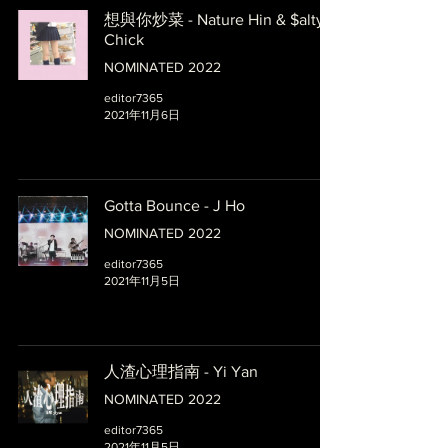
想與你炒菜 - Nature Hin & $alty
Chick
NOMINATED 2022
editor7365
2021年11月6日
Gotta Bounce - J Ho
NOMINATED 2022
editor7365
2021年11月5日
人渣心理指南 - Yi Yan
NOMINATED 2022
editor7365
2021年11月5日