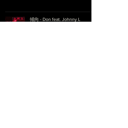
傾向 - Don feat. Johnny L
NOMINATED 2022
Editor
2021年10月20日
Rainbow - Madd.Fatty
NOMINATED 2022
editor7365
2021年10月18日
30 - VINCE7EETHEBOY
NOMINATED 2022