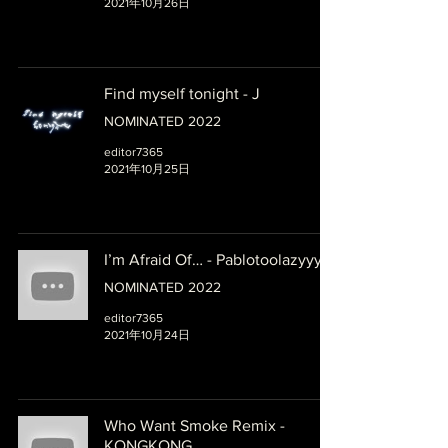
2021年10月26日
Find myself tonight - J
NOMINATED 2022
editor7365
2021年10月25日
I’m Afraid Of… - Pablotoolazyyy
NOMINATED 2022
editor7365
2021年10月24日
Who Want Smoke Remix -
KONGKONG