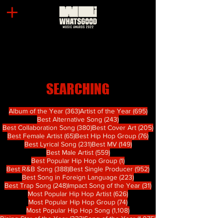
SEARCHING
363 篇文章
695 篇文章
Album of the Year
(363)
Artist of the Year
(695)
243 篇文章
Best Alternative Song
(243)
380 篇文章
205 篇文章
Best Collaboration Song
(380)
Best Cover Art
(205)
65 篇文章
76 篇文章
Best Female Artist
(65)
Best Hip Hop Group
(76)
231 篇文章
149 篇文章
Best Lyrical Song
(231)
Best MV
(149)
559 篇文章
Best Male Artist
(559)
1 篇文章
Best Popular Hip Hop Group
(1)
388 篇文章
952 篇文章
Best R&B Song
(388)
Best Single Producer
(952)
223 篇文章
Best Song in Foreign Language
(223)
248 篇文章
31 篇文章
Best Trap Song
(248)
Impact Song of the Year
(31)
626 篇文章
Most Popular Hip Hop Artist
(626)
74 篇文章
Most Popular Hip Hop Group
(74)
1,108 篇文章
Most Popular Hip Hop Song
(1,108)