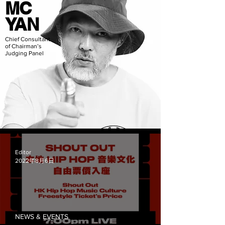
MC
YAN
Chief Consultant
of Chairman’s
Judging Panel
Editor
2022年8月6日
NEWS & EVENTS