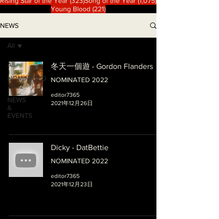
323 篇文章
1,075 篇文章
Rising Star of the Year
(323)
Song of the Year
(1,075)
221 篇文章
Young Blood
(221)
NEWS
All
All
冬天一個遊 - Gordon Flanders
NOMINATED
NOMINATED 2022
2022
editor7365
NEWS
2021年12月26日
&
EVENTS
Dicky - DatBettie
NOMINATED 2022
editor7365
2021年12月23日