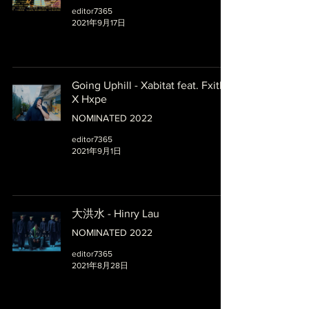
editor7365
2021年9月17日
Going Uphill - Xabitat feat. Fxith
X Hxpe
NOMINATED 2022
editor7365
2021年9月1日
大洪水 - Hinry Lau
NOMINATED 2022
editor7365
2021年8月28日