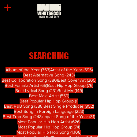
SEARCHING
363 篇文章
695 篇文章
Album of the Year
(363)
Artist of the Year
(695)
243 篇文章
Best Alternative Song
(243)
380 篇文章
205 篇文章
Best Collaboration Song
(380)
Best Cover Art
(205)
65 篇文章
76 篇文章
Best Female Artist
(65)
Best Hip Hop Group
(76)
231 篇文章
149 篇文章
Best Lyrical Song
(231)
Best MV
(149)
559 篇文章
Best Male Artist
(559)
1 篇文章
Best Popular Hip Hop Group
(1)
388 篇文章
952 篇文章
Best R&B Song
(388)
Best Single Producer
(952)
223 篇文章
Best Song in Foreign Language
(223)
248 篇文章
31 篇文章
Best Trap Song
(248)
Impact Song of the Year
(31)
626 篇文章
Most Popular Hip Hop Artist
(626)
74 篇文章
Most Popular Hip Hop Group
(74)
1,108 篇文章
Most Popular Hip Hop Song
(1,108)