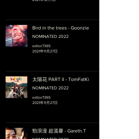
Bird in the trees - Goonzie
NOMINATED 2022
editor7365
2021年11月27日
太陽花 PART II - TomFatKi
NOMINATED 2022
editor7365
2021年11月27日
勁浪漫 超溫馨 - Gareth.T