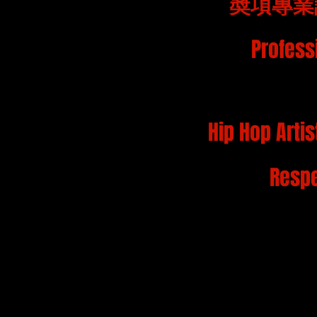
奬項專業
Profess
Hip Hop Arti
Resp