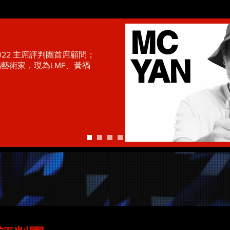
MC
rds 2022 主席評判團首席顧問；
YAN
藝術家，現為LMF、黃禍