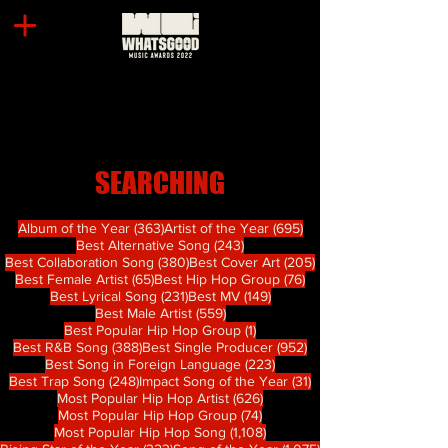
SEARCHING
363 篇文章
695 篇文章
Album of the Year
(363)
Artist of the Year
(695)
243 篇文章
Best Alternative Song
(243)
380 篇文章
205 篇文章
Best Collaboration Song
(380)
Best Cover Art
(205)
65 篇文章
76 篇文章
Best Female Artist
(65)
Best Hip Hop Group
(76)
231 篇文章
149 篇文章
Best Lyrical Song
(231)
Best MV
(149)
559 篇文章
Best Male Artist
(559)
1 篇文章
Best Popular Hip Hop Group
(1)
388 篇文章
952 篇文章
Best R&B Song
(388)
Best Single Producer
(952)
223 篇文章
Best Song in Foreign Language
(223)
248 篇文章
31 篇文章
Best Trap Song
(248)
Impact Song of the Year
(31)
626 篇文章
Most Popular Hip Hop Artist
(626)
74 篇文章
Most Popular Hip Hop Group
(74)
1,108 篇文章
Most Popular Hip Hop Song
(1,108)