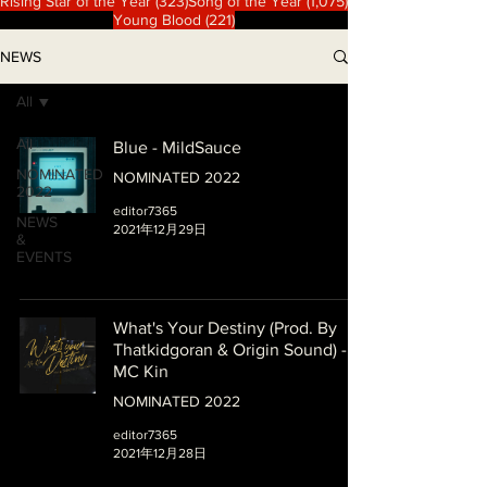
323 篇文章
1,075 篇文章
Rising Star of the Year
(323)
Song of the Year
(1,075)
221 篇文章
Young Blood
(221)
NEWS
All
All
Blue - MildSauce
NOMINATED
NOMINATED 2022
2022
editor7365
NEWS
2021年12月29日
&
EVENTS
What's Your Destiny (Prod. By
Thatkidgoran & Origin Sound) -
MC Kin
NOMINATED 2022
editor7365
2021年12月28日