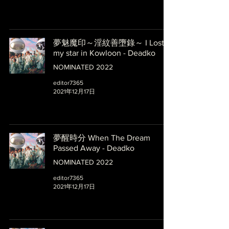
夢魅魔印～淫紋善墮錄～ I Lost
my star in Kowloon - Deadko
NOMINATED 2022
editor7365
2021年12月17日
夢醒時分 When The Dream
Passed Away - Deadko
NOMINATED 2022
editor7365
2021年12月17日