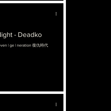
ight - Deadko
Reven | ge | neration 復仇時代