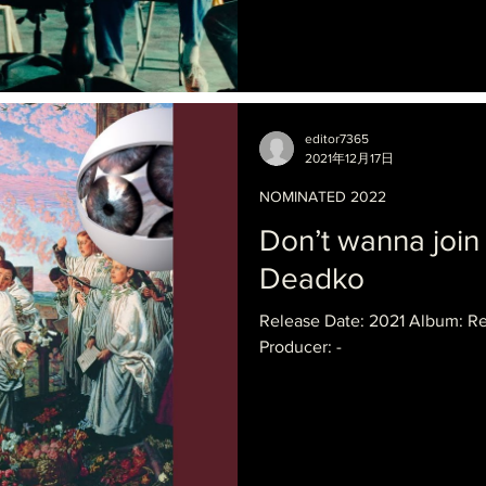
editor7365
2021年12月17日
NOMINATED 2022
Don’t wanna jo
Deadko
Release Date: 2021 Album: 
Producer: -