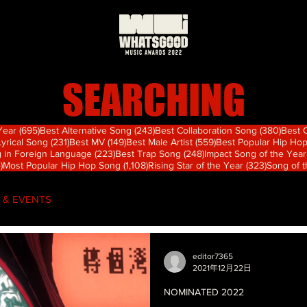
SEARCHING
695 篇文章
243 篇文章
380
 Year
(695)
Best Alternative Song
(243)
Best Collaboration Song
(380)
Best 
篇文章
231 篇文章
149 篇文章
559 篇文章
Lyrical Song
(231)
Best MV
(149)
Best Male Artist
(559)
Best Popular Hip Ho
章
223 篇文章
248 篇文章
 in Foreign Language
(223)
Best Trap Song
(248)
Impact Song of the Year
74 篇文章
1,108 篇文章
323 篇文
)
Most Popular Hip Hop Song
(1,108)
Rising Star of the Year
(323)
Song of 
 & EVENTS
editor7365
2021年12月22日
NOMINATED 2022