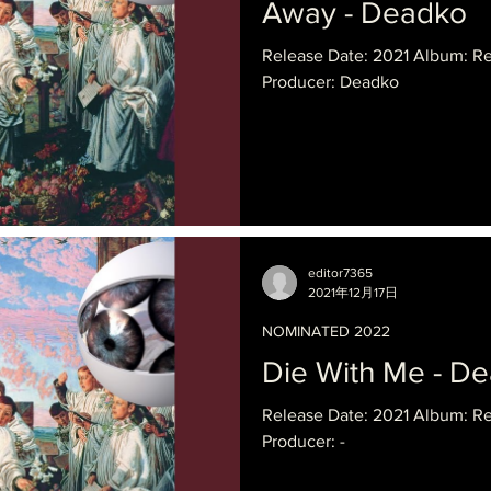
Away - Deadko
Release Date: 2021 Album: 
Producer: Deadko
editor7365
2021年12月17日
NOMINATED 2022
Die With Me - D
Release Date: 2021 Album: 
Producer: -