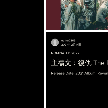
editor7365
2021年12月17日
NOMINATED 2022
主禱文：復仇 The Pray
Release Date: 2021 Album: Reve