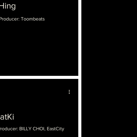
Hing
 Producer: Toombeats
atKi
Producer: BILLY CHOI, EastCity