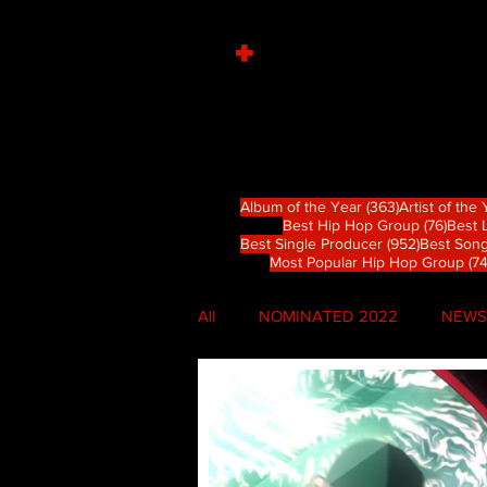
+
363 篇文章
Album of the Year
(363)
Artist of the
76 
Best Hip Hop Group
(76)
Best 
952 篇文
Best Single Producer
(952)
Best Song
Most Popular Hip Hop Group
(74
All
NOMINATED 2022
NEWS