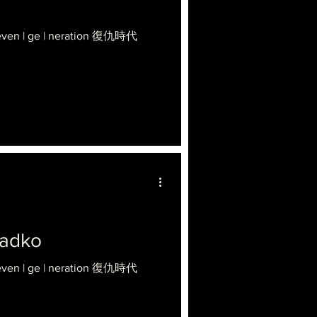
Reven | ge | neration 復仇時代
eadko
Reven | ge | neration 復仇時代