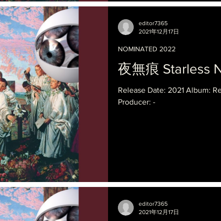
editor7365
2021年12月17日
NOMINATED 2022
夜無痕 Starless N
Release Date: 2021 Album: 
Producer: -
editor7365
2021年12月17日