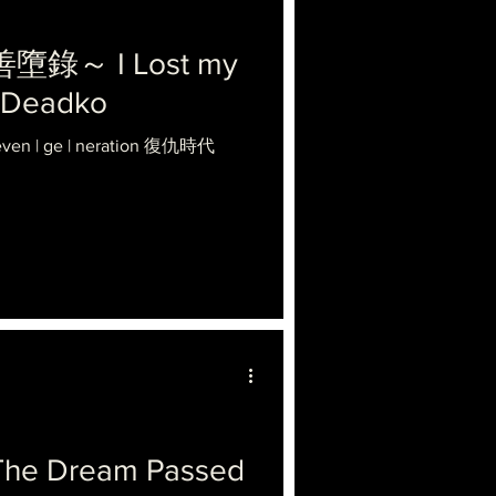
～ I Lost my
- Deadko
Reven | ge | neration 復仇時代
e Dream Passed