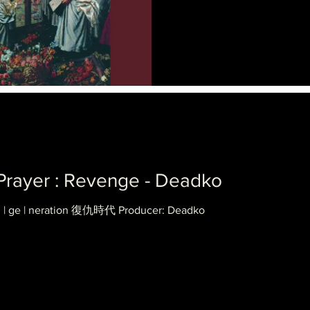
er : Revenge - Deadko
n | ge | neration 復仇時代 Producer: Deadko