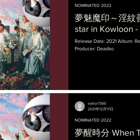
NOMINATED 2022
夢魅魔印～淫紋善墮錄
star in Kowloon 
Release Date: 2021 Album: 
Producer: Deadko
editor7365
2021年12月17日
NOMINATED 2022
夢醒時分 When Th