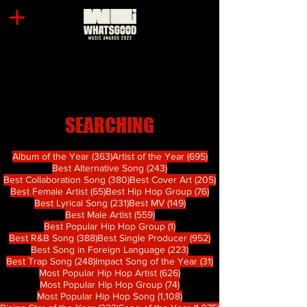
SEARCHING
363 篇文章
695 篇文章
Album of the Year
(363)
Artist of the Year
(695)
243 篇文章
Best Alternative Song
(243)
380 篇文章
205 篇文章
Best Collaboration Song
(380)
Best Cover Art
(205)
65 篇文章
76 篇文章
Best Female Artist
(65)
Best Hip Hop Group
(76)
231 篇文章
149 篇文章
Best Lyrical Song
(231)
Best MV
(149)
559 篇文章
Best Male Artist
(559)
1 篇文章
Best Popular Hip Hop Group
(1)
388 篇文章
952 篇文章
Best R&B Song
(388)
Best Single Producer
(952)
223 篇文章
Best Song in Foreign Language
(223)
248 篇文章
31 篇文章
Best Trap Song
(248)
Impact Song of the Year
(31)
626 篇文章
Most Popular Hip Hop Artist
(626)
74 篇文章
Most Popular Hip Hop Group
(74)
1,108 篇文章
Most Popular Hip Hop Song
(1,108)