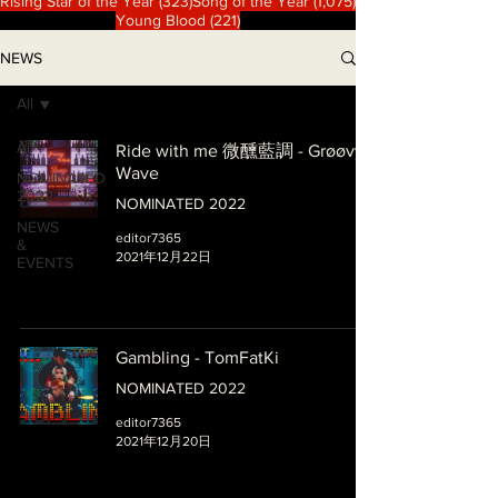
323 篇文章
1,075 篇文章
Rising Star of the Year
(323)
Song of the Year
(1,075)
221 篇文章
Young Blood
(221)
NEWS
All
All
Ride with me 微醺藍調 - Grøøvy
Wave
NOMINATED
2022
NOMINATED 2022
NEWS
editor7365
&
2021年12月22日
EVENTS
Gambling - TomFatKi
NOMINATED 2022
editor7365
2021年12月20日