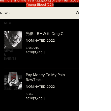
323 篇文章
1,075 篇文章
Rising Star of the Year
(323)
Song of the Year
(1,075)
221 篇文章
Young Blood
(221)
NEWS
All
All
光影 - BMW ft. Drag.C
NOMINATED
NOMINATED 2022
2022
editor7365
NEWS
2019年1月26日
&
EVENTS
Pay Money To My Pain -
RawTrack
NOMINATED 2022
Editor
2019年1月25日