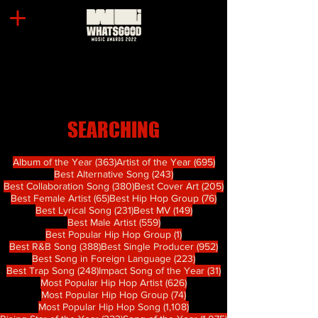
SEARCHING
363 篇文章
695 篇文章
Album of the Year
(363)
Artist of the Year
(695)
243 篇文章
Best Alternative Song
(243)
380 篇文章
205 篇文章
Best Collaboration Song
(380)
Best Cover Art
(205)
65 篇文章
76 篇文章
Best Female Artist
(65)
Best Hip Hop Group
(76)
231 篇文章
149 篇文章
Best Lyrical Song
(231)
Best MV
(149)
559 篇文章
Best Male Artist
(559)
1 篇文章
Best Popular Hip Hop Group
(1)
388 篇文章
952 篇文章
Best R&B Song
(388)
Best Single Producer
(952)
223 篇文章
Best Song in Foreign Language
(223)
248 篇文章
31 篇文章
Best Trap Song
(248)
Impact Song of the Year
(31)
626 篇文章
Most Popular Hip Hop Artist
(626)
74 篇文章
Most Popular Hip Hop Group
(74)
1,108 篇文章
Most Popular Hip Hop Song
(1,108)