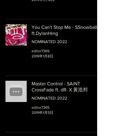
You Can't Stop Me - SSnowball
ft.DylanHing
NOMINATED 2022
editor7365
2019年1月8日
Master Control - SAiNT
CrossFade ft. dR. X 黃浩邦
NOMINATED 2022
editor7365
2019年1月5日