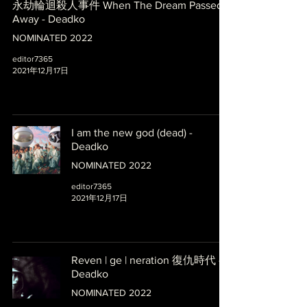
永劫輪迴殺人事件 When The Dream Passed
Away - Deadko
NOMINATED 2022
editor7365
2021年12月17日
I am the new god (dead) -
Deadko
NOMINATED 2022
editor7365
2021年12月17日
Reven | ge | neration 復仇時代 -
Deadko
NOMINATED 2022