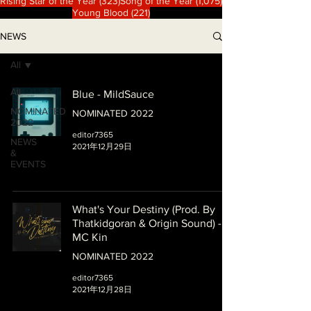
323 篇文章
1,075 篇文章
Rising Star of the Year
(323)
Song of the Year
(1,075)
221 篇文章
Young Blood
(221)
NEWS
All
All
Blue - MildSauce
NOMINATED
NOMINATED 2022
2022
editor7365
NEWS
2021年12月29日
&
EVENTS
What's Your Destiny (Prod. By
Thatkidgoran & Origin Sound) -
MC Kin
NOMINATED 2022
editor7365
2021年12月28日