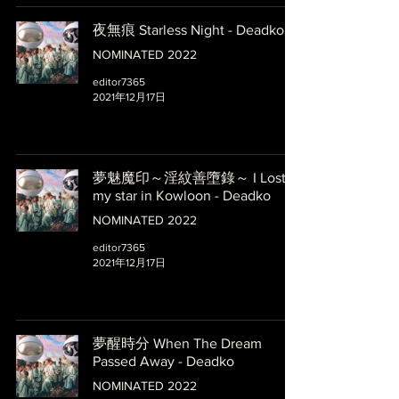
夜無痕 Starless Night - Deadko
NOMINATED 2022
editor7365
2021年12月17日
夢魅魔印～淫紋善墮錄～ I Lost
my star in Kowloon - Deadko
NOMINATED 2022
editor7365
2021年12月17日
夢醒時分 When The Dream
Passed Away - Deadko
NOMINATED 2022