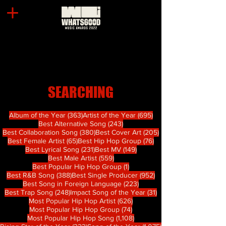
SEARCHING
363 篇文章
695 篇文章
Album of the Year
(363)
Artist of the Year
(695)
243 篇文章
Best Alternative Song
(243)
380 篇文章
205 篇文章
Best Collaboration Song
(380)
Best Cover Art
(205)
65 篇文章
76 篇文章
Best Female Artist
(65)
Best Hip Hop Group
(76)
231 篇文章
149 篇文章
Best Lyrical Song
(231)
Best MV
(149)
559 篇文章
Best Male Artist
(559)
1 篇文章
Best Popular Hip Hop Group
(1)
388 篇文章
952 篇文章
Best R&B Song
(388)
Best Single Producer
(952)
223 篇文章
Best Song in Foreign Language
(223)
248 篇文章
31 篇文章
Best Trap Song
(248)
Impact Song of the Year
(31)
626 篇文章
Most Popular Hip Hop Artist
(626)
74 篇文章
Most Popular Hip Hop Group
(74)
1,108 篇文章
Most Popular Hip Hop Song
(1,108)