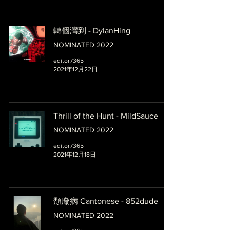
轉個灣到 - DylanHing
NOMINATED 2022
editor7365
2021年12月22日
Thrill of the Hunt - MildSauce
NOMINATED 2022
editor7365
2021年12月18日
頹廢病 Cantonese - 852dude
NOMINATED 2022