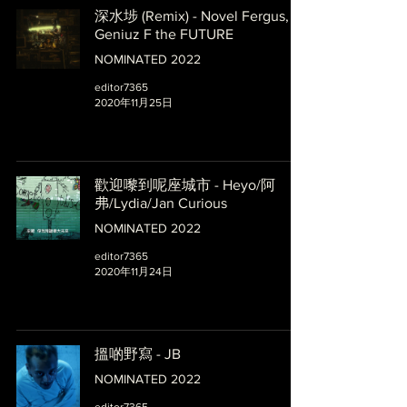
深水埗 (Remix) - Novel Fergus,
Geniuz F the FUTURE
NOMINATED 2022
editor7365
2020年11月25日
歡迎嚟到呢座城市 - Heyo/阿
弗/Lydia/Jan Curious
NOMINATED 2022
editor7365
2020年11月24日
搵啲野寫 - JB
NOMINATED 2022
editor7365