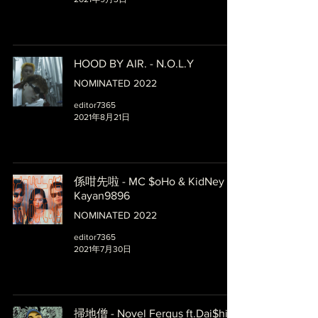
HOOD BY AIR. - N.O.L.Y
NOMINATED 2022
editor7365
2021年8月21日
係咁先啦 - MC $oHo & KidNey ft.
Kayan9896
NOMINATED 2022
editor7365
2021年7月30日
掃地僧 - Novel Fergus ft.Dai$hin