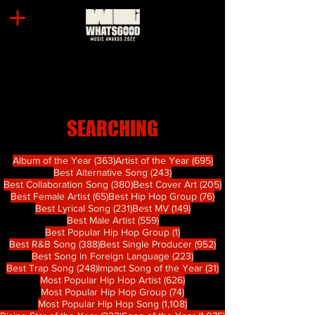
SEARCHING
363 篇文章
695 篇文章
Album of the Year
(363)
Artist of the Year
(695)
243 篇文章
Best Alternative Song
(243)
380 篇文章
205 篇文章
Best Collaboration Song
(380)
Best Cover Art
(205)
65 篇文章
76 篇文章
Best Female Artist
(65)
Best Hip Hop Group
(76)
231 篇文章
149 篇文章
Best Lyrical Song
(231)
Best MV
(149)
559 篇文章
Best Male Artist
(559)
1 篇文章
Best Popular Hip Hop Group
(1)
388 篇文章
952 篇文章
Best R&B Song
(388)
Best Single Producer
(952)
223 篇文章
Best Song in Foreign Language
(223)
248 篇文章
31 篇文章
Best Trap Song
(248)
Impact Song of the Year
(31)
626 篇文章
Most Popular Hip Hop Artist
(626)
74 篇文章
Most Popular Hip Hop Group
(74)
1,108 篇文章
Most Popular Hip Hop Song
(1,108)