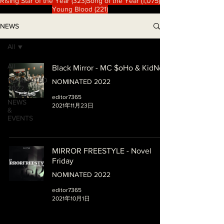
323 篇文章
1,075 篇文章
Rising Star of the Year
(323)
Song of the Year
(1,075)
221 篇文章
Young Blood
(221)
NEWS
All
All
Black Mirror - MC $oHo & KidNey
NOMINATED
NOMINATED 2022
2022
editor7365
NEWS
2021年11月23日
&
EVENTS
MIRROR FREESTYLE - Novel
Friday
NOMINATED 2022
editor7365
2021年10月1日