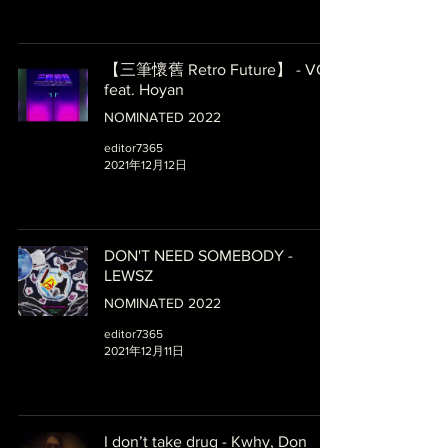
【三筆懷舊 Retro Future】 - VC
feat. Hoyan
NOMINATED 2022
editor7365
2021年12月12日
DON'T NEED SOMEBODY -
LEWSZ
NOMINATED 2022
editor7365
2021年12月11日
I don’t take drug - Kwhy, Don