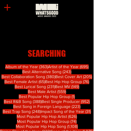
SEARCHING
363 篇文章
695 篇文章
Album of the Year
(363)
Artist of the Year
(695)
243 篇文章
Best Alternative Song
(243)
380 篇文章
205 篇文章
Best Collaboration Song
(380)
Best Cover Art
(205)
65 篇文章
76 篇文章
Best Female Artist
(65)
Best Hip Hop Group
(76)
231 篇文章
149 篇文章
Best Lyrical Song
(231)
Best MV
(149)
559 篇文章
Best Male Artist
(559)
1 篇文章
Best Popular Hip Hop Group
(1)
388 篇文章
952 篇文章
Best R&B Song
(388)
Best Single Producer
(952)
223 篇文章
Best Song in Foreign Language
(223)
248 篇文章
31 篇文章
Best Trap Song
(248)
Impact Song of the Year
(31)
626 篇文章
Most Popular Hip Hop Artist
(626)
74 篇文章
Most Popular Hip Hop Group
(74)
1,108 篇文章
Most Popular Hip Hop Song
(1,108)