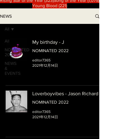
323 篇文章
1,075 篇文章
Rising Star of the Year
(323)
Song of the Year
(1,075)
221 篇文章
Young Blood
(221)
NEWS
All
All
My birthday - J
NOMINATED
NOMINATED 2022
2022
editor7365
NEWS
2021年12月14日
&
EVENTS
Loverboyvibes - Jason Richard
NOMINATED 2022
editor7365
2021年12月14日