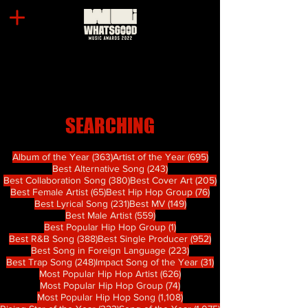
SEARCHING
363 篇文章
695 篇文章
Album of the Year
(363)
Artist of the Year
(695)
243 篇文章
Best Alternative Song
(243)
380 篇文章
205 篇文章
Best Collaboration Song
(380)
Best Cover Art
(205)
65 篇文章
76 篇文章
Best Female Artist
(65)
Best Hip Hop Group
(76)
231 篇文章
149 篇文章
Best Lyrical Song
(231)
Best MV
(149)
559 篇文章
Best Male Artist
(559)
1 篇文章
Best Popular Hip Hop Group
(1)
388 篇文章
952 篇文章
Best R&B Song
(388)
Best Single Producer
(952)
223 篇文章
Best Song in Foreign Language
(223)
248 篇文章
31 篇文章
Best Trap Song
(248)
Impact Song of the Year
(31)
626 篇文章
Most Popular Hip Hop Artist
(626)
74 篇文章
Most Popular Hip Hop Group
(74)
1,108 篇文章
Most Popular Hip Hop Song
(1,108)