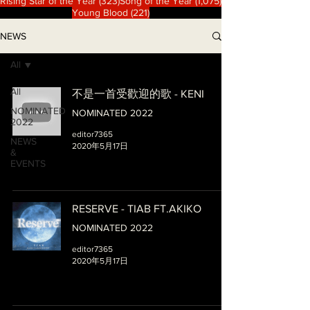
323 篇文章
1,075 篇文章
Rising Star of the Year
(323)
Song of the Year
(1,075)
221 篇文章
Young Blood
(221)
NEWS
All
All
不是一首受歡迎的歌 - KENI
NOMINATED
NOMINATED 2022
2022
editor7365
NEWS
2020年5月17日
&
EVENTS
RESERVE - TIAB FT.AKIKO
NOMINATED 2022
editor7365
2020年5月17日