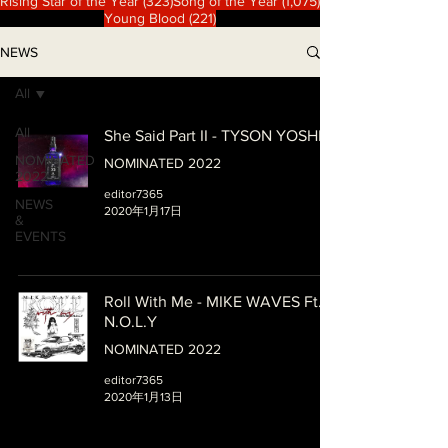
323 篇文章
1,075 篇文章
Rising Star of the Year
(323)
Song of the Year
(1,075)
221 篇文章
Young Blood
(221)
NEWS
All
All
She Said Part II - TYSON YOSHI
NOMINATED
NOMINATED 2022
2022
editor7365
NEWS
2020年1月17日
&
EVENTS
Roll With Me - MIKE WAVES Ft.
N.O.L.Y
NOMINATED 2022
editor7365
2020年1月13日