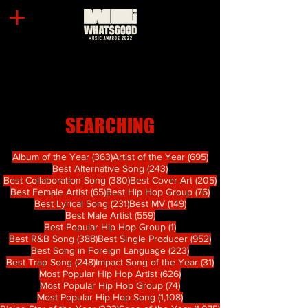
SEARCHING
363 篇文章
695 篇文章
Album of the Year
(363)
Artist of the Year
(695)
243 篇文章
Best Alternative Song
(243)
380 篇文章
205 篇文章
Best Collaboration Song
(380)
Best Cover Art
(205)
65 篇文章
76 篇文章
Best Female Artist
(65)
Best Hip Hop Group
(76)
231 篇文章
149 篇文章
Best Lyrical Song
(231)
Best MV
(149)
559 篇文章
Best Male Artist
(559)
1 篇文章
Best Popular Hip Hop Group
(1)
388 篇文章
952 篇文章
Best R&B Song
(388)
Best Single Producer
(952)
223 篇文章
Best Song in Foreign Language
(223)
248 篇文章
31 篇文章
Best Trap Song
(248)
Impact Song of the Year
(31)
626 篇文章
Most Popular Hip Hop Artist
(626)
74 篇文章
Most Popular Hip Hop Group
(74)
1,108 篇文章
Most Popular Hip Hop Song
(1,108)