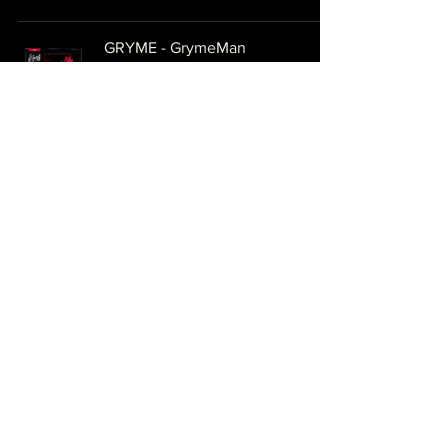
GRYME - GrymeMan
NOMINATED 2022
editor7365
2019年11月2日
Wish Upon A Star - GrymeMan
NOMINATED 2022
editor7365
2019年11月2日
修正檔 - Heyo
NOMINATED 2022
editor7365