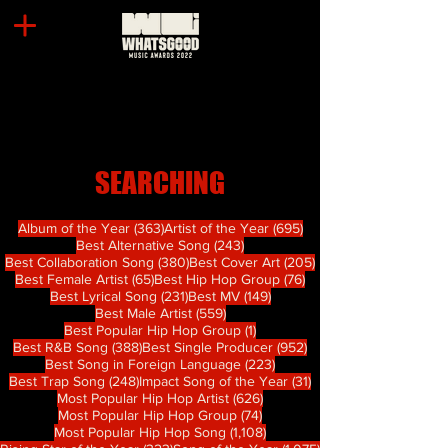
SEARCHING
363 篇文章
695 篇文章
Album of the Year
(363)
Artist of the Year
(695)
243 篇文章
Best Alternative Song
(243)
380 篇文章
205 篇文章
Best Collaboration Song
(380)
Best Cover Art
(205)
65 篇文章
76 篇文章
Best Female Artist
(65)
Best Hip Hop Group
(76)
231 篇文章
149 篇文章
Best Lyrical Song
(231)
Best MV
(149)
559 篇文章
Best Male Artist
(559)
1 篇文章
Best Popular Hip Hop Group
(1)
388 篇文章
952 篇文章
Best R&B Song
(388)
Best Single Producer
(952)
223 篇文章
Best Song in Foreign Language
(223)
248 篇文章
31 篇文章
Best Trap Song
(248)
Impact Song of the Year
(31)
626 篇文章
Most Popular Hip Hop Artist
(626)
74 篇文章
Most Popular Hip Hop Group
(74)
1,108 篇文章
Most Popular Hip Hop Song
(1,108)