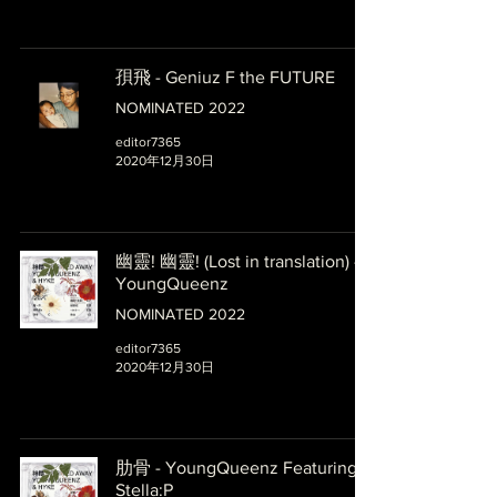
孭飛 - Geniuz F the FUTURE
NOMINATED 2022
editor7365
2020年12月30日
幽靈! 幽靈! (Lost in translation) -
YoungQueenz
NOMINATED 2022
editor7365
2020年12月30日
肋骨 - YoungQueenz Featuring
Stella:P