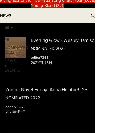
323 篇文章
1,075 篇文章
Rising Star of the Year
(323)
Song of the Year
(1,075)
221 篇文章
Young Blood
(221)
NEWS
All
All
Evening Glow - Wesley Jamison
NOMINATED
NOMINATED 2022
2022
editor7365
NEWS
2021年1月8日
&
EVENTS
Zoom - Novel Friday, Anna HisbbuR, Y5
NOMINATED 2022
editor7365
2021年1月1日