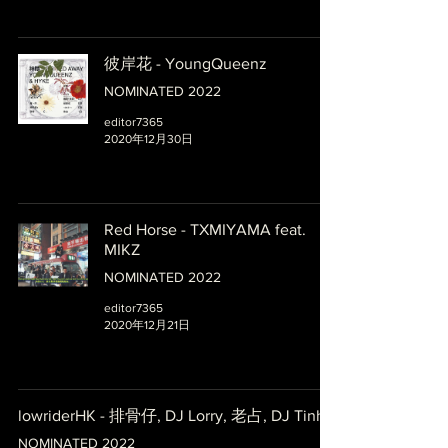
彼岸花 - YoungQueenz
NOMINATED 2022
editor7365
2020年12月30日
Red Horse - TXMIYAMA feat.
MIKZ
NOMINATED 2022
editor7365
2020年12月21日
lowriderHK - 排骨仔, DJ Lorry, 老占, DJ Tinho
NOMINATED 2022