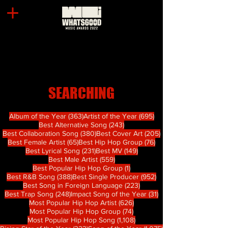
SEARCHING
363 篇文章
695 篇文章
Album of the Year
(363)
Artist of the Year
(695)
243 篇文章
Best Alternative Song
(243)
380 篇文章
205 篇文章
Best Collaboration Song
(380)
Best Cover Art
(205)
65 篇文章
76 篇文章
Best Female Artist
(65)
Best Hip Hop Group
(76)
231 篇文章
149 篇文章
Best Lyrical Song
(231)
Best MV
(149)
559 篇文章
Best Male Artist
(559)
1 篇文章
Best Popular Hip Hop Group
(1)
388 篇文章
952 篇文章
Best R&B Song
(388)
Best Single Producer
(952)
223 篇文章
Best Song in Foreign Language
(223)
248 篇文章
31 篇文章
Best Trap Song
(248)
Impact Song of the Year
(31)
626 篇文章
Most Popular Hip Hop Artist
(626)
74 篇文章
Most Popular Hip Hop Group
(74)
1,108 篇文章
Most Popular Hip Hop Song
(1,108)