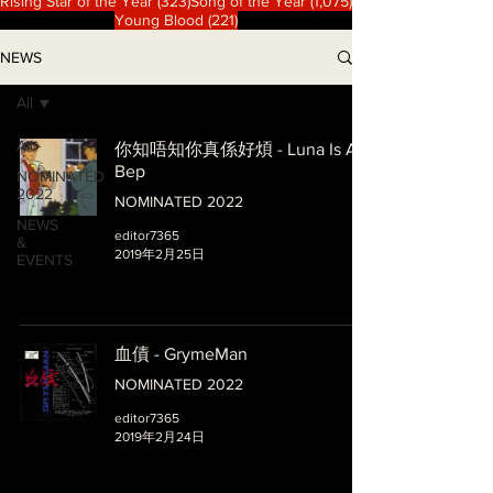
323 篇文章
1,075 篇文章
Rising Star of the Year
(323)
Song of the Year
(1,075)
221 篇文章
Young Blood
(221)
NEWS
All
All
你知唔知你真係好煩 - Luna Is A
Bep
NOMINATED
2022
NOMINATED 2022
NEWS
editor7365
&
2019年2月25日
EVENTS
血債 - GrymeMan
NOMINATED 2022
editor7365
2019年2月24日