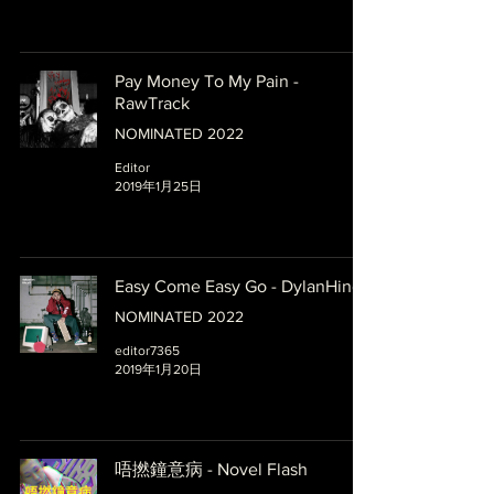
Pay Money To My Pain -
RawTrack
NOMINATED 2022
Editor
2019年1月25日
Easy Come Easy Go - DylanHing
NOMINATED 2022
editor7365
2019年1月20日
唔撚鐘意病 - Novel Flash