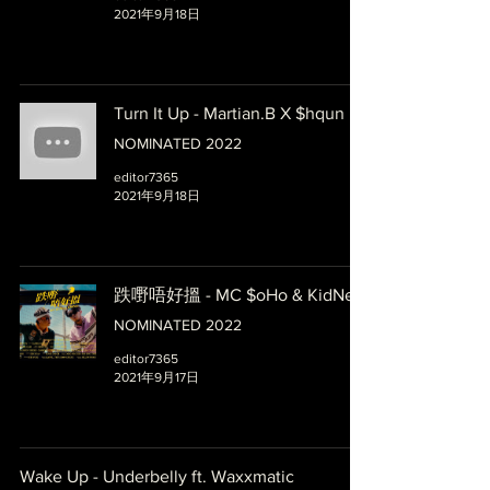
2021年9月18日
Turn It Up - Martian.B X $hqun
NOMINATED 2022
editor7365
2021年9月18日
跌嘢唔好搵 - MC $oHo & KidNey
NOMINATED 2022
editor7365
2021年9月17日
Wake Up - Underbelly ft. Waxxmatic