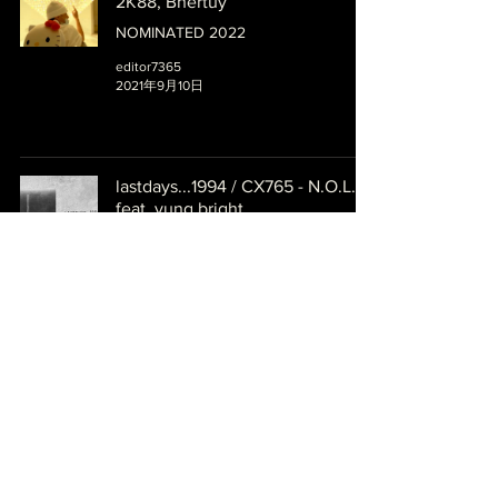
2K88, Bhertuy
NOMINATED 2022
editor7365
2021年9月10日
lastdays...1994 / CX765 - N.O.L.Y
feat. yung bright
NOMINATED 2022
editor7365
2021年9月10日
【新不如舊 Retro EX】 - VC feat.
Christine
NOMINATED 2022
editor7365