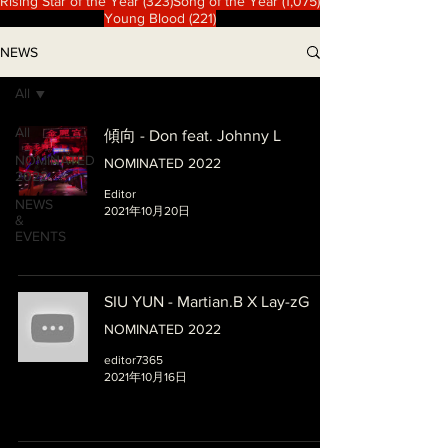
323 篇文章
1,075 篇文章
Rising Star of the Year
(323)
Song of the Year
(1,075)
221 篇文章
Young Blood
(221)
NEWS
All
All
傾向 - Don feat. Johnny L
NOMINATED
NOMINATED 2022
2022
Editor
NEWS
2021年10月20日
&
EVENTS
SIU YUN - Martian.B X Lay-zG
NOMINATED 2022
editor7365
2021年10月16日