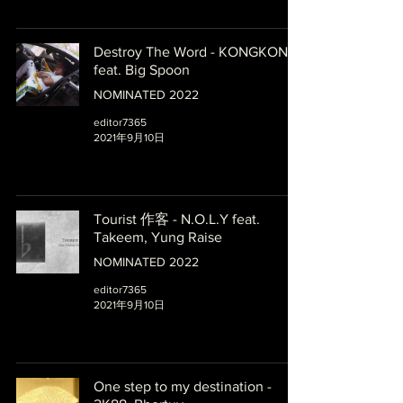
Destroy The Word - KONGKONG
feat. Big Spoon
NOMINATED 2022
editor7365
2021年9月10日
Tourist 作客 - N.O.L.Y feat.
Takeem, Yung Raise
NOMINATED 2022
editor7365
2021年9月10日
One step to my destination -