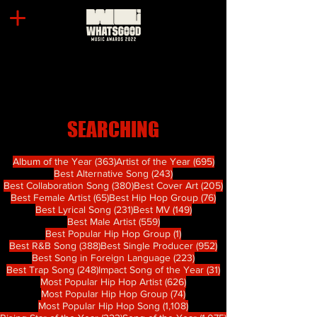
SEARCHING
363 篇文章
695 篇文章
Album of the Year
(363)
Artist of the Year
(695)
243 篇文章
Best Alternative Song
(243)
380 篇文章
205 篇文章
Best Collaboration Song
(380)
Best Cover Art
(205)
65 篇文章
76 篇文章
Best Female Artist
(65)
Best Hip Hop Group
(76)
231 篇文章
149 篇文章
Best Lyrical Song
(231)
Best MV
(149)
559 篇文章
Best Male Artist
(559)
1 篇文章
Best Popular Hip Hop Group
(1)
388 篇文章
952 篇文章
Best R&B Song
(388)
Best Single Producer
(952)
223 篇文章
Best Song in Foreign Language
(223)
248 篇文章
31 篇文章
Best Trap Song
(248)
Impact Song of the Year
(31)
626 篇文章
Most Popular Hip Hop Artist
(626)
74 篇文章
Most Popular Hip Hop Group
(74)
1,108 篇文章
Most Popular Hip Hop Song
(1,108)