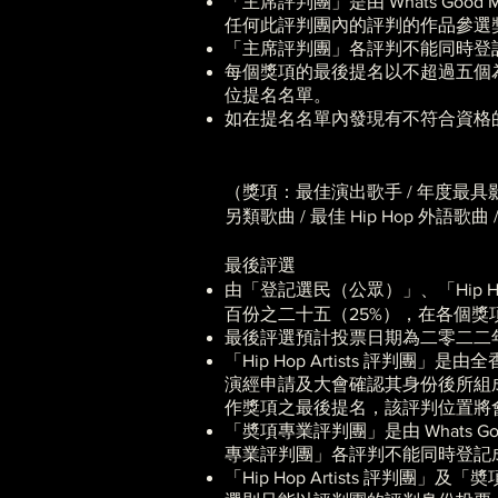
「主席評判團」是由 Whats Go
任何此評判團內的評判的作品參選
「主席評判團」各評判不能同時登記成為
每個獎項的最後提名以不超過五個
位提名名單。
如在提名名單內發現有不符合資格的
（獎項：最佳演出歌手 / 年度最具影
另類歌曲 / 最佳 Hip Hop 外語歌
最後評選
由
「登記選民（公眾）」、「Hip 
百份之二十五（25%），在各個
最後評選預計投票日期為二零二二
「Hip Hop Artists 評判團」是由全香
演經申請及大會確認其身份後所組成
作獎項之最後提名，該評判位置將
「奬項專業評判團」是由 Whats 
專業評判團」各評判不能同時登記
「Hip Hop Artists 評判團」