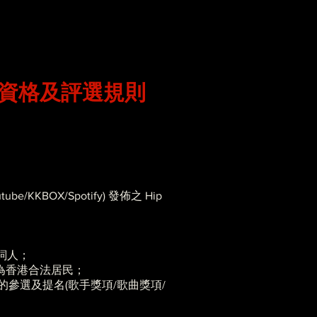
選資格及評選規則
OX/Spotify) 發佈之 Hip
詞人；
或為香港合法居民；
22」的參選及提名(歌手獎項/歌曲獎項/