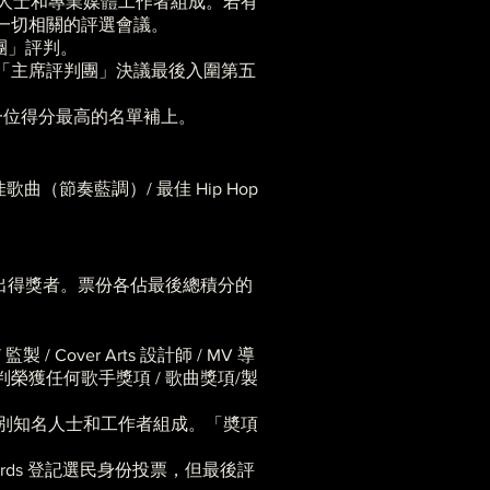
業界知名人士和專業媒體工作者組成。若有
一切相關的評選會議。
判團」評判。
「主席評判團」決議最後入圍第五
一位得分最高的名單補上。
曲（節奏藍調）/ 最佳 Hip Hop
」選出得獎者。票份各佔最後總積分的
 / Cover Arts 設計師 / MV 導
獲任何歌手獎項 / 歌曲獎項/製
各專業界別知名人士和工作者組成。「奬項
 Awards 登記選民身份投票，但最後評