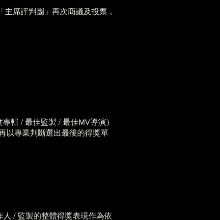
「主席評判團」再次商議及投票，
年度專輯 / 最佳監製 / 最佳MV導演）
，再以專業判斷選出最後的得獎單
作人 / 監製的整體得獎表現作為依