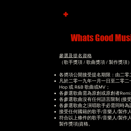
+
Whats Good Mus
參選及提名資格
（歌手獎項 / 歌曲獎項 / 製作獎項
各奬項公開接受提名期限：由二零
凡於二零一九年一月一日至二零二一年十二
Hop 或 R&B 歌曲或MV；
各參選歌曲需為原創或原創者Rem
各參選歌曲沒有任何語言限制 (接
各參選歌曲之演唱歌手必需同時為
接受任何國籍的歌手/音樂人/製作
符合以上條件的歌手/音樂人/製作人/監製
製作獎項)資格。