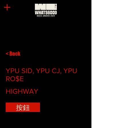
< Back
YPU SID, YPU CJ, YPU
RO$E
HIGHWAY
按鈕