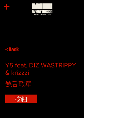
< Back
Y5 feat. DIZIWASTRIPPY
& krizzzi
饒舌歌單
按鈕