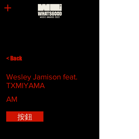
< Back
Wesley Jamison feat.
TXMIYAMA
AM
按鈕