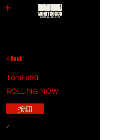
< Back
TomFatKi
ROLLING NOW
按鈕
✓