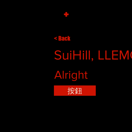
+
< Back
SuiHill, LLE
Alright
按鈕