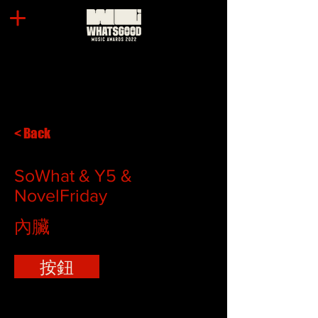
< Back
SoWhat & Y5 &
NovelFriday
內臟
按鈕