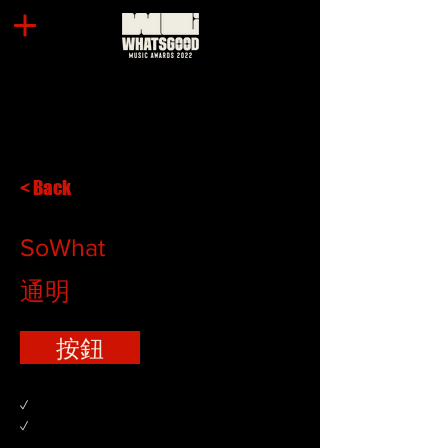
< Back
SoWhat
通明
按鈕
✓
✓