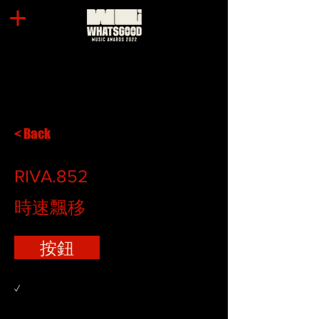
< Back
RIVA.852
時速飄移
按鈕
✓