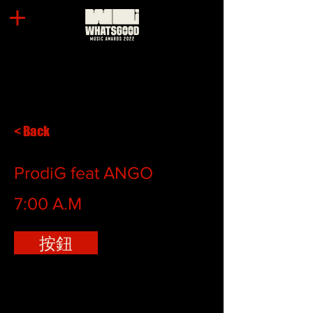
< Back
ProdiG feat ANGO
7:00 A.M
按鈕