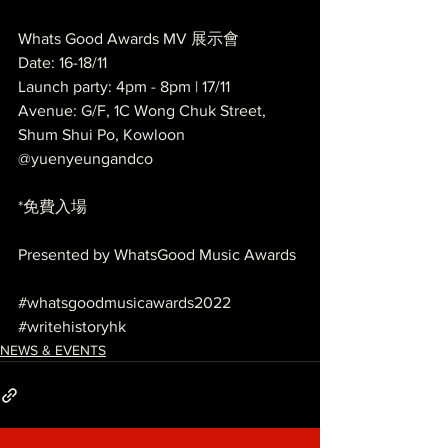
Whats Good Awards MV 展示會
Date: 16-18/11
Launch party: 4pm - 8pm | 17/11
Avenue: G/F, 1C Wong Chuk Street, 
Shum Shui Po, Kowloon
@yuenyeungandco
*免費入場
Presented by WhatsGood Music Awards
#whatsgoodmusicawards2022
#writehistoryhk
NEWS & EVENTS