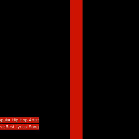
pular Hip Hop Artist
ear
Best Lyrical Song