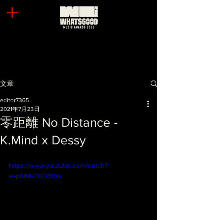
文章
editor7365
2021年7月23日
零距離 No Distance -
K.Mind x Dessy
https://www.youtube.com/watch?
v=p6lMv20DBOo