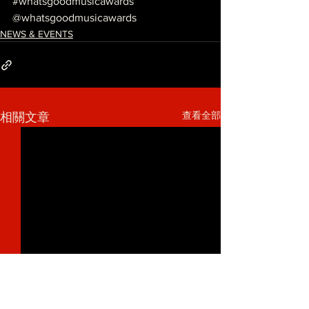
#whatsgoodmusicawards
@whatsgoodmusicawards
NEWS & EVENTS
查看全部
相關文章