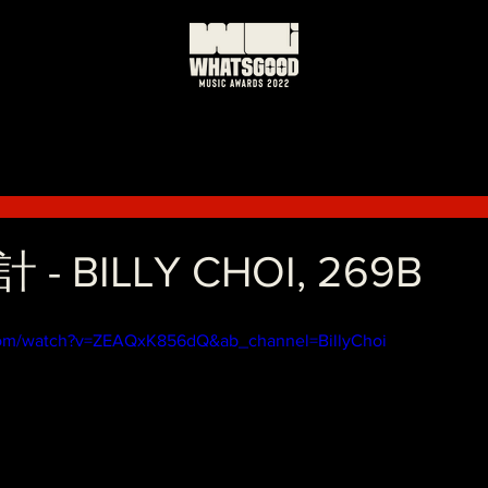
 BILLY CHOI, 269B
com/watch?v=ZEAQxK856dQ&ab_channel=BillyChoi