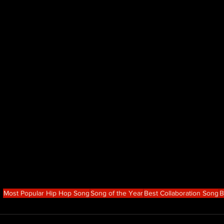
Most Popular Hip Hop Song
Song of the Year
Best Collaboration Song
B