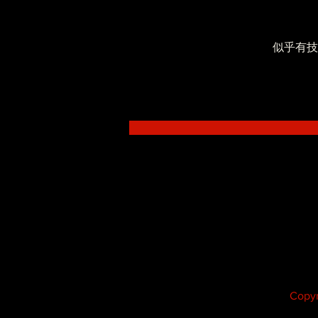
似乎有技
低調系 - SoWhat ft.Novel
Fergus
Copyr